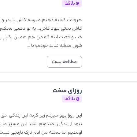
@ بلاگفا
هروقت که به ذهنم میرسه کاش با پدر و م
کاش بحثی نبود کاش... یه تو دهنی محکم 
خب واقعیت اینه که من هم همین یکبار زن
شون میشه نباید خودمو با ...
مطالعه پست
روزای سخت
@ بلاگفا
این روزا یهو میزنم زیر گریه این زندگی ح
نبود از زندگی نمیدونم شاید این مسیر ما بو
اومدیم اما سخته من ادم نازک نارنجی نیست