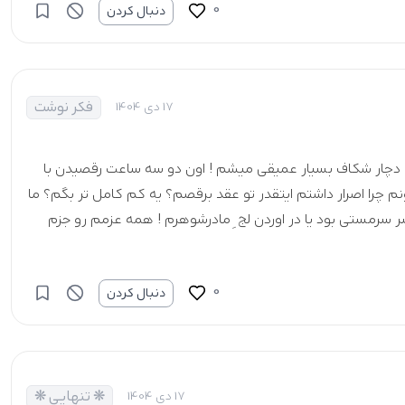
0
دنبال کردن
فکر نوشت
17 دی 1404
م دچار شکاف بسیار عمیقی میشم ! اون دو سه ساعت رقصیدن‌ با
نم چرا اصرار داشتم ایتقدر تو عقد برقصم؟ یه کم‌ کامل تر بگم؟ ما
 سرمستی بود یا در اوردن لج ِ مادرشوهرم ! همه عزمم رو جزم‌
0
دنبال کردن
❋ تنهایـی ❋
17 دی 1404