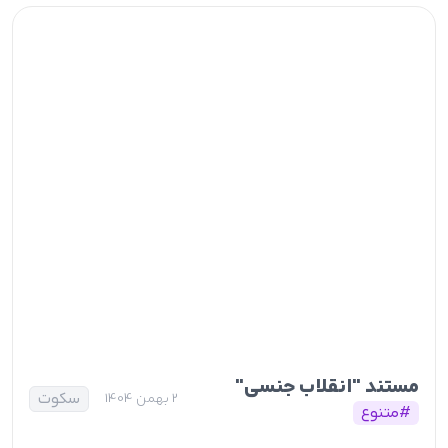
مستند "انقلاب جنسی"
سکوت
2 بهمن 1404
#متنوع