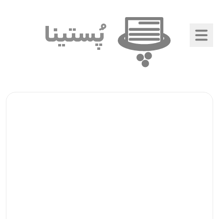
پُستینا