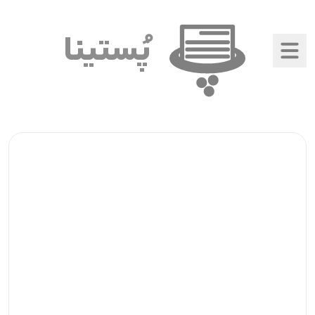
پُستینا