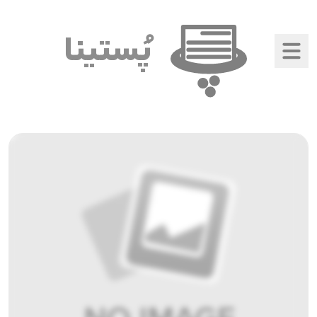
پُستینا