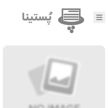
پُستینا