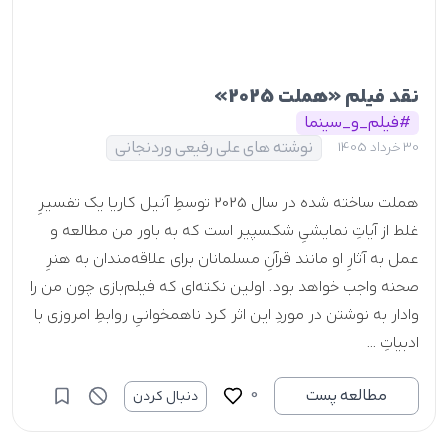
نقد فیلم «هملت 2025»
#فیلم_و_سینما
نوشته های علی رفیعی وردنجانی
30 خرداد 1405
هملت ساخته شده در سال 2025 توسطِ آنیل کاریا یک تفسیرِ
غلط از آیاتِ نمایشیِ شکسپیر است که به باور من مطالعه و
عمل به آثارِ او مانند قرآنِ مسلمانان برای علاقه‌مندان به هنرِ
صحنه واجب خواهد بود. اولین نکته‌ای که فیلم‌بازی چون من را
وادار به نوشتن در موردِ این اثر کرد ناهمخوانیِ روابطِ امروزی با
ادبیاتِ ...
0
مطالعه پست
دنبال کردن