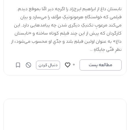
تابستان داغ از ابراهیم ایرج‌زاد را اگرچه دیر امّا بموقع دیدم.
فیلمی که خواستگاهِ هرمونوتیکِ مؤلف را می‌سازد و بیان
می‌کند مرعوبِ تکنیکِ دیگری شدن چه پیامدهایی دارد. این
کارگردان که پیش از این چند فیلم کوتاه ساخته و «تابستان
داغ» به عنوان اولین فیلمِ بلند و جدّیِ او محسوب می‌شود، از
نظرِ فنّی جایگاهِ ...
0
مطالعه پست
دنبال کردن