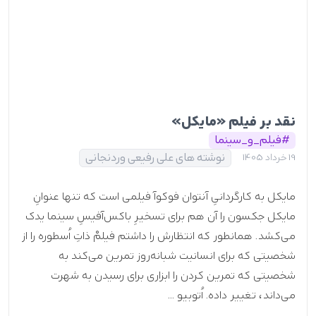
نقد بر فیلم «مایکل»
#فیلم_و_سینما
نوشته های علی رفیعی وردنجانی
19 خرداد 1405
مایکل به کارگردانیِ آنتوان فوکوآ فیلمی است که تنها عنوانِ
مایکل جکسون را آن هم برای تسخیرِ باکس‌آفیسِ سینما یدک
می‌کشد. همانطور که انتظارش را داشتم فیلمْ ذاتِ اُسطوره را از
شخصیتی که برای انسانیت شبانه‌روز تمرین می‌کند به
شخصیتی که تمرین کردن را ابزاری برای رسیدن به شهرت
می‌داند، تغییر داده. اُتوبیو ...