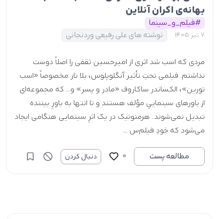
بهانه‌ی اکران آنلاین
#فیلم_و_سینما
نوشته های علی رفیعی وردنجانی
7 تیر 1405
مردی که اسب شد اثری از امیرحسین ثقفی را اصلاً دوست
نداشتم. فیلمی تحتِ تأثیر آنگلوپلوس، بلا تار مخصوصاً «اسب
تورین»، الکساندر ساکاروف «مادر و پسر» و... که مجموعه‌ای
از باورهای سینماییِ مؤلف هستند و تا انتها به باورِ بیننده
تبدیل نمی‌شوند. هرمنوتیک در یک اثرِ سینمایی هنگامی ایجاد
می‌شود که خودِ فیلم‌س ...
0
مطالعه پست
دنبال کردن