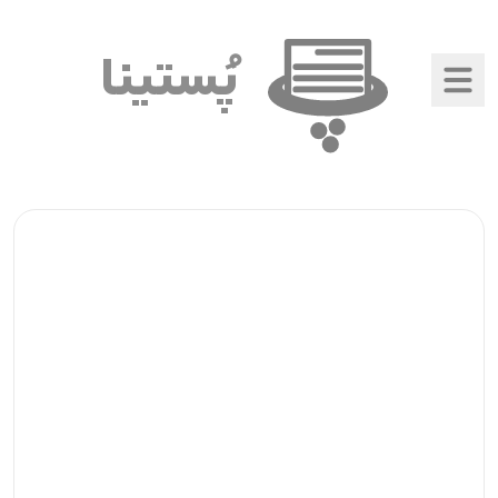
پُستینا