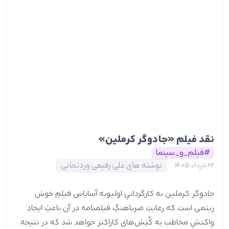
نقد فیلم «جادوگر کرملین»
#فیلم_و_سینما
نوشته های علی رفیعی وردنجانی
22 خرداد 1405
جادوگر کرملین به کارگردانیِ اولیویه آسایاس فیلمِ خوش
ریتمی است که رعایتِ ضرباهنگِ فیلمنامه در آن باعثِ ایجادِ
واکنشِ مخاطب به کُنِش‌های کاراکتر خواهد شد که در نتیجه